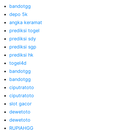
bandotgg
depo 5k
angka keramat
prediksi togel
prediksi sdy
prediksi sgp
prediksi hk
togel4d
bandotgg
bandotgg
ciputratoto
ciputratoto
slot gacor
dewetoto
dewetoto
RUPIAHGG