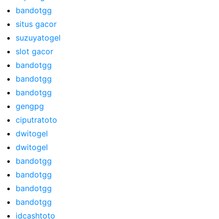
bandotgg
situs gacor
suzuyatogel
slot gacor
bandotgg
bandotgg
bandotgg
gengpg
ciputratoto
dwitogel
dwitogel
bandotgg
bandotgg
bandotgg
bandotgg
idcashtoto