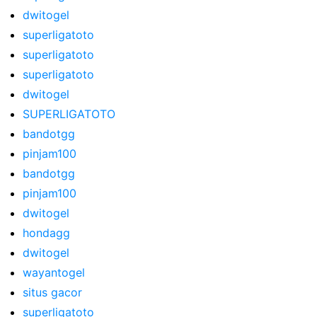
dwitogel
superligatoto
superligatoto
superligatoto
dwitogel
SUPERLIGATOTO
bandotgg
pinjam100
bandotgg
pinjam100
dwitogel
hondagg
dwitogel
wayantogel
situs gacor
superligatoto