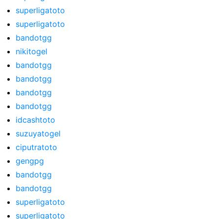
superligatoto
superligatoto
bandotgg
nikitogel
bandotgg
bandotgg
bandotgg
bandotgg
idcashtoto
suzuyatogel
ciputratoto
gengpg
bandotgg
bandotgg
superligatoto
superligatoto