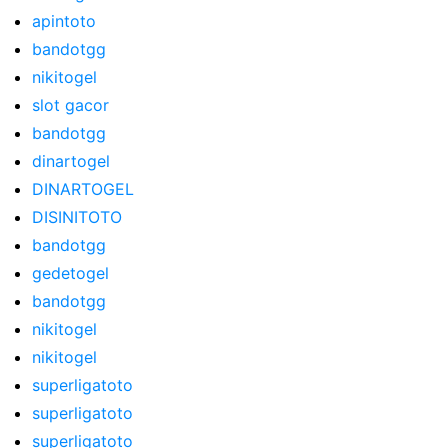
apintoto
bandotgg
nikitogel
slot gacor
bandotgg
dinartogel
DINARTOGEL
DISINITOTO
bandotgg
gedetogel
bandotgg
nikitogel
nikitogel
superligatoto
superligatoto
superligatoto