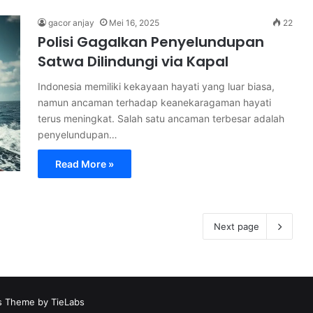
gacor anjay
Mei 16, 2025
22
Polisi Gagalkan Penyelundupan
Satwa Dilindungi via Kapal
Indonesia memiliki kekayaan hayati yang luar biasa,
namun ancaman terhadap keanekaragaman hayati
terus meningkat. Salah satu ancaman terbesar adalah
penyelundupan…
Read More »
Next page
 Theme by TieLabs