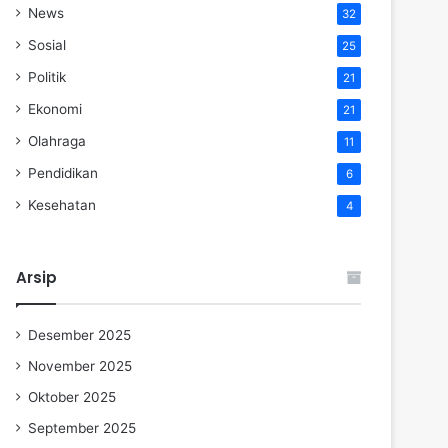
News
32
Sosial
25
Politik
21
Ekonomi
21
Olahraga
11
Pendidikan
6
Kesehatan
4
Arsip
Desember 2025
November 2025
Oktober 2025
September 2025