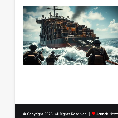
© Copyright 2026, All Rights Reserved |
Jannah News