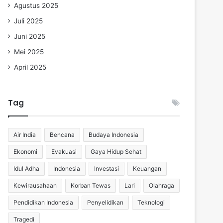
Agustus 2025
Juli 2025
Juni 2025
Mei 2025
April 2025
Tag
Air India
Bencana
Budaya Indonesia
Ekonomi
Evakuasi
Gaya Hidup Sehat
Idul Adha
Indonesia
Investasi
Keuangan
Kewirausahaan
Korban Tewas
Lari
Olahraga
Pendidikan Indonesia
Penyelidikan
Teknologi
Tragedi