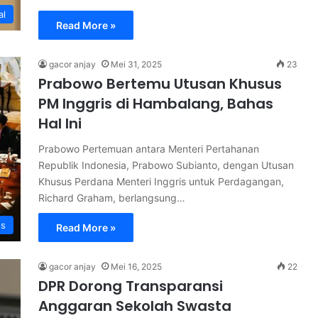
al
Read More »
gacor anjay
Mei 31, 2025
23
Prabowo Bertemu Utusan Khusus
PM Inggris di Hambalang, Bahas
Hal Ini
Prabowo Pertemuan antara Menteri Pertahanan
Republik Indonesia, Prabowo Subianto, dengan Utusan
Khusus Perdana Menteri Inggris untuk Perdagangan,
Richard Graham, berlangsung…
s
Read More »
gacor anjay
Mei 16, 2025
22
DPR Dorong Transparansi
Anggaran Sekolah Swasta