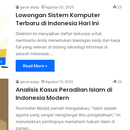
gacor anjay
Agustus 20, 2025
23
Lowongan Sistem Komputer
Terbaru di Indonesia Hari Ini
Direktori ini menyajikan daftar terkurasi untuk
membantu Anda menemukan lowongan kerja dan kerja
full yang relevan di bidang teknologi informasi di
seluruh Indonesia.…
s
Read More »
gacor anjay
Agustus 15, 2025
25
Analisis Kasus Peradilan Islam di
Indonesia Modern
Nurcholish Madjid pernah mengatakan, “Islam adalah
agama yang sangat menghargai ilmu pengetahuan.” Ini
menunjukkan pentingnya memahami hukum Islam di
zaman…