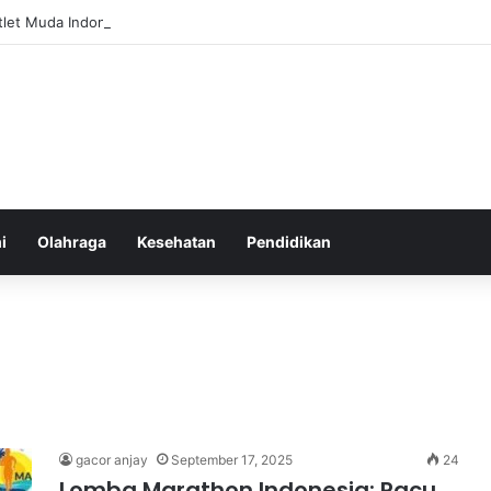
tlet Muda Indonesia yang Diprediksi Bersinar
i
Olahraga
Kesehatan
Pendidikan
gacor anjay
September 17, 2025
24
Lomba Marathon Indonesia: Pacu