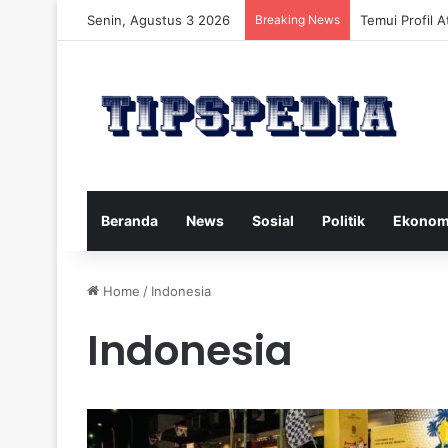
Senin, Agustus 3 2026
Breaking News
Temui Profil A
Beranda
News
Sosial
Politik
Ekonom
Home
/
Indonesia
Indonesia