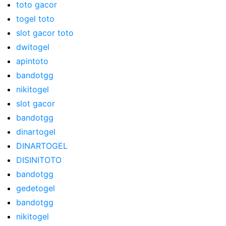
toto gacor
togel toto
slot gacor toto
dwitogel
apintoto
bandotgg
nikitogel
slot gacor
bandotgg
dinartogel
DINARTOGEL
DISINITOTO
bandotgg
gedetogel
bandotgg
nikitogel