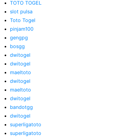
TOTO TOGEL
slot pulsa
Toto Togel
pinjam100
gengpg
bosgg
dwitogel
dwitogel
maeltoto
dwitogel
maeltoto
dwitogel
bandotgg
dwitogel
superligatoto
superligatoto