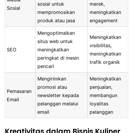
sosial untuk
merek,
Sosial
mempromosikan
meningkatkan
produk atau jasa
engagement
Mengoptimalkan
Meningkatkan
situs web untuk
visibilitas,
SEO
meningkatkan
meningkatkan
peringkat di mesin
trafik organik
pencari
Mengirimkan
Meningkatkan
promosi atau
penjualan,
Pemasaran
newsletter kepada
membangun
Email
pelanggan melalui
loyalitas
email
pelanggan
Kreativitas dalam Bisnis Kuliner