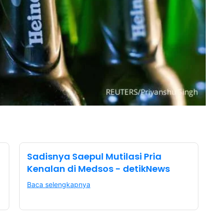
Sadisnya Saepul Mutilasi Pria
Kenalan di Medsos - detikNews
Baca selengkapnya