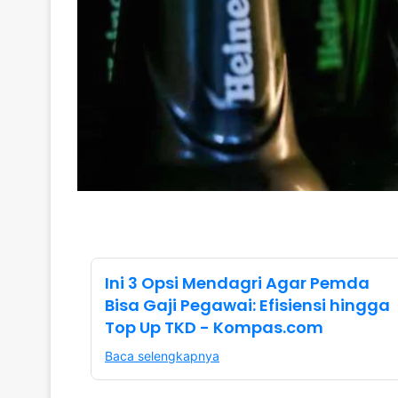
Ini 3 Opsi Mendagri Agar Pemda
Bisa Gaji Pegawai: Efisiensi hingga
Top Up TKD - Kompas.com
Baca selengkapnya