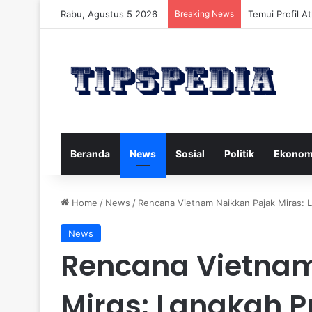
Rabu, Agustus 5 2026
Breaking News
Temui Profil A
Beranda
News
Sosial
Politik
Ekonom
Home
/
News
/
Rencana Vietnam Naikkan Pajak Miras: 
News
Rencana Vietnam
Miras: Langkah P