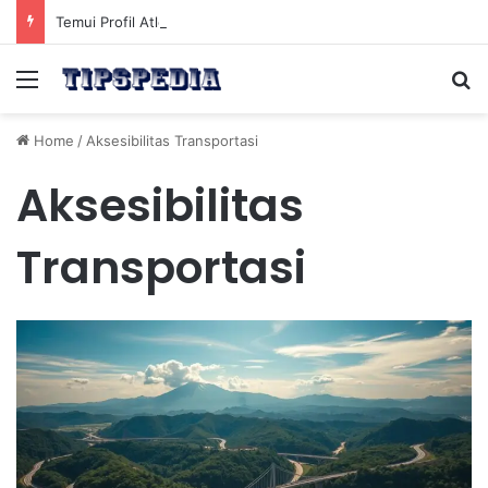
Temui Profil Atlet Muda Indonesia yang Diprediksi Bersinar
Menu
Se
Home
/
Aksesibilitas Transportasi
Aksesibilitas
Transportasi