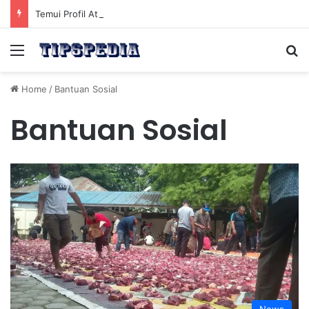
Temui Profil Atlet Muda Indonesia yang Diprediksi Bersinar
Menu
Se
Home
/
Bantuan Sosial
Bantuan Sosial