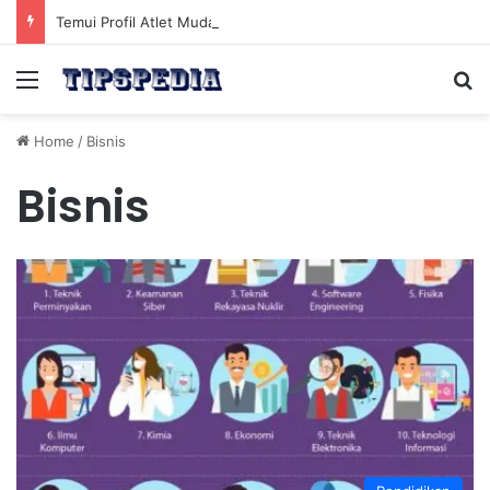
Temui Profil Atlet Muda Indonesia yang Diprediksi Bersinar
Menu
Se
Home
/
Bisnis
Bisnis