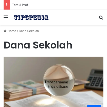
Temui Profil Atlet Muda Indonesia yang Diprediksi Bersinar
Menu
Se
Home
/
Dana Sekolah
Dana Sekolah