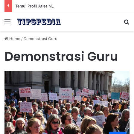
Temui Profil Atlet Muda Indonesia yang Diprediksi Bersinar
Menu
Se
Home
/
Demonstrasi Guru
Demonstrasi Guru