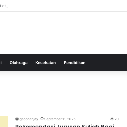
Atlet Muda Indonesia yang Diprediksi Bersinar
i
Olahraga
Kesehatan
Pendidikan
gacor anjay
September 11, 2025
20
Rekomendasi Jurusan Kuliah Bagi