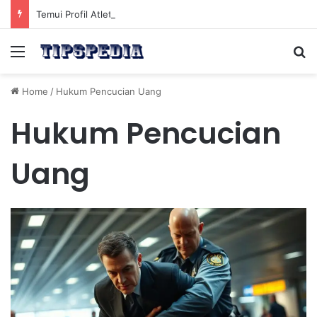
Temui Profil Atlet Muda Indonesia yang Diprediksi Bersinar
Menu
Se
Home
/
Hukum Pencucian Uang
Hukum Pencucian
Uang