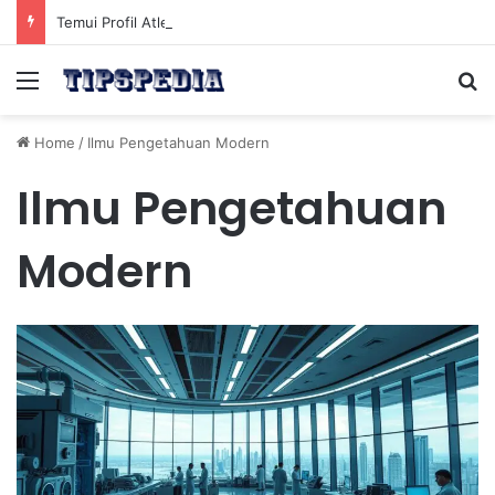
Temui Profil Atlet Muda Indonesia yang Diprediksi Bersinar
Menu
Se
Home
/
Ilmu Pengetahuan Modern
Ilmu Pengetahuan
Modern