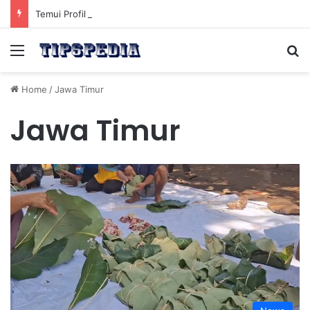
Temui Profil Atlet Muda Indonesia yang Diprediksi Bersinar
Menu
Se
Home
/
Jawa Timur
Jawa Timur