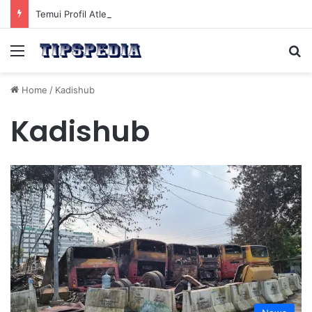
Temui Profil Atlet Muda Indonesia yang Diprediksi Bersinar
Menu
Se
Home
/
Kadishub
Kadishub