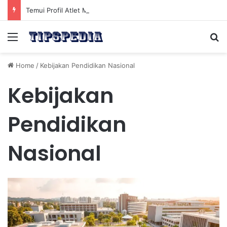
Temui Profil Atlet Muda Indonesia yang Diprediksi Bersinar
Menu
Se
Home
/
Kebijakan Pendidikan Nasional
Kebijakan
Pendidikan
Nasional