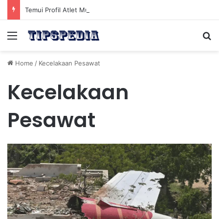
Temui Profil Atlet Muda Indonesia yang Diprediksi Bersinar
Menu
Se
Home
/
Kecelakaan Pesawat
Kecelakaan
Pesawat