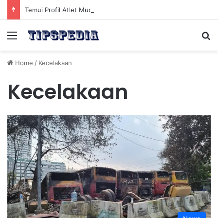
Temui Profil Atlet Muda Indonesia yang Diprediksi Bersinar
Menu
Se
Home
/
Kecelakaan
Kecelakaan