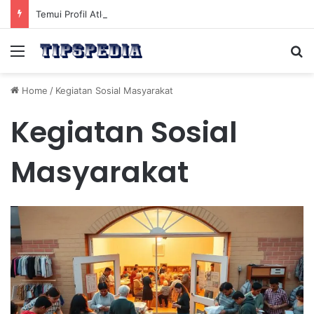
Temui Profil Atlet Muda Indonesia yang Diprediksi Bersinar
Menu
Se
Home
/
Kegiatan Sosial Masyarakat
Kegiatan Sosial
Masyarakat