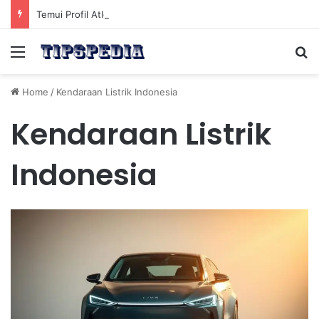
Temui Profil Atlet Muda Indonesia yang Diprediksi Bersinar
Menu
Se
Home
/
Kendaraan Listrik Indonesia
Kendaraan Listrik
Indonesia