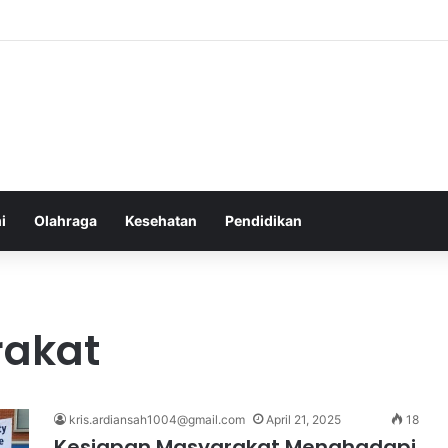
Atlet Muda Indonesia yang Diprediksi Bersinar
i
Olahraga
Kesehatan
Pendidikan
rakat
kris.ardiansah1004@gmail.com
April 21, 2025
18
Kesiapan Masyarakat Menghadapi