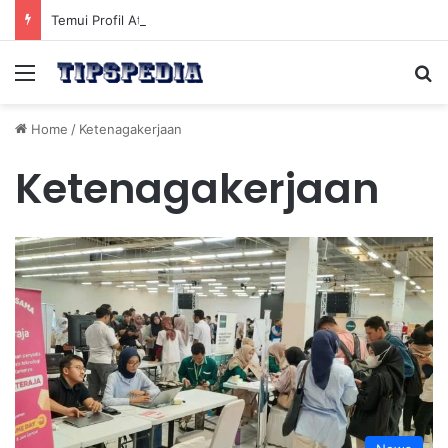
Temui Profil Atlet Muda Indonesia yang Diprediksi Bersinar
Menu
Se
Home
/
Ketenagakerjaan
Ketenagakerjaan