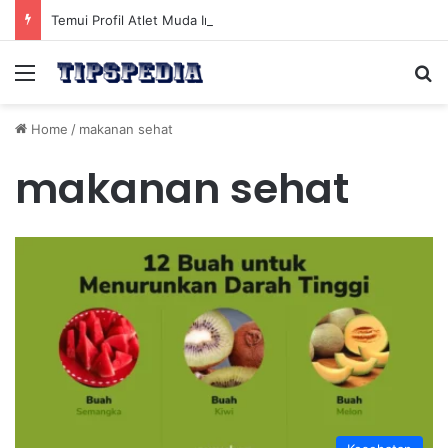
Temui Profil Atlet Muda Indonesia yang Diprediksi Bersinar
Menu
Se
Home
/
makanan sehat
makanan sehat