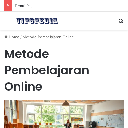
Temui Profil Atlet Muda Indonesia yang Diprediksi Bersinar
Menu
Se
Home
/
Metode Pembelajaran Online
Metode
Pembelajaran
Online