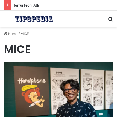
Temui Profil Atlet Muda Indonesia yang Diprediksi Bersinar
Menu
Se
Home
/
MICE
MICE