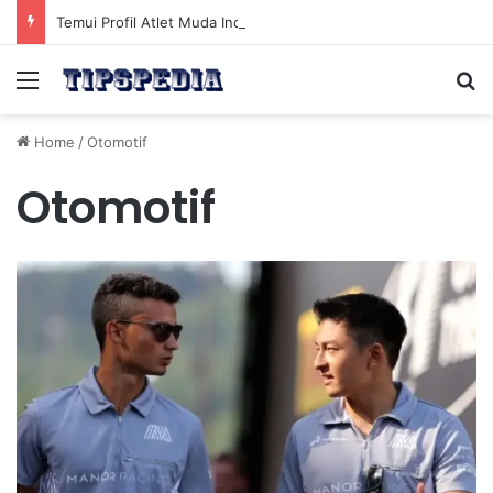
Temui Profil Atlet Muda Indonesia yang Diprediksi Bersinar
Menu
Se
Home
/
Otomotif
Otomotif