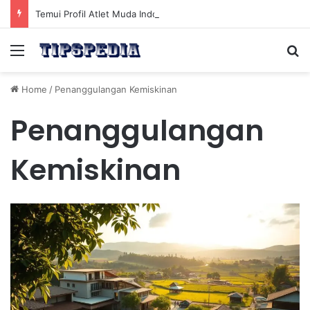
Temui Profil Atlet Muda Indonesia yang Diprediksi Bersinar
Menu
Se
Home
/
Penanggulangan Kemiskinan
Penanggulangan
Kemiskinan