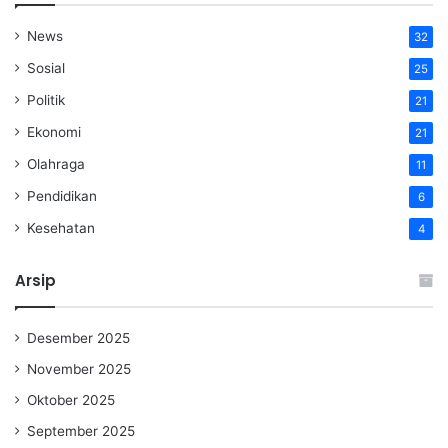
News
32
Sosial
25
Politik
21
Ekonomi
21
Olahraga
11
Pendidikan
6
Kesehatan
4
Arsip
Desember 2025
November 2025
Oktober 2025
September 2025