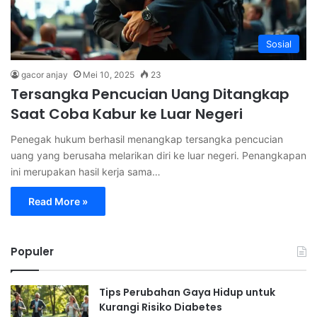
Sosial
gacor anjay
Mei 10, 2025
23
Tersangka Pencucian Uang Ditangkap
Saat Coba Kabur ke Luar Negeri
Penegak hukum berhasil menangkap tersangka pencucian
uang yang berusaha melarikan diri ke luar negeri. Penangkapan
ini merupakan hasil kerja sama…
Read More »
Populer
Tips Perubahan Gaya Hidup untuk
Kurangi Risiko Diabetes