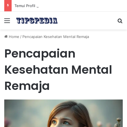
Temui Profil Atlet Muda Indonesia yang Diprediksi Bersinar
Menu
Se
Home
/
Pencapaian Kesehatan Mental Remaja
Pencapaian
Kesehatan Mental
Remaja