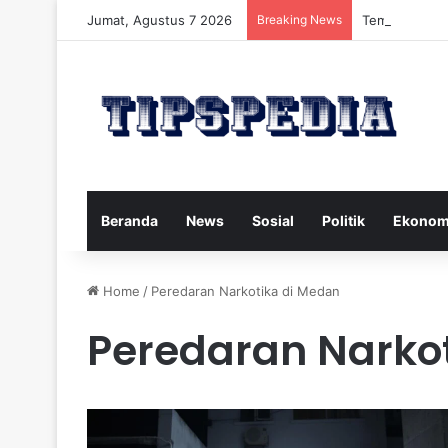
Jumat, Agustus 7 2026
Breaking News
Temui Profil 
Beranda
News
Sosial
Politik
Ekonom
Home
/
Peredaran Narkotika di Medan
Peredaran Narko