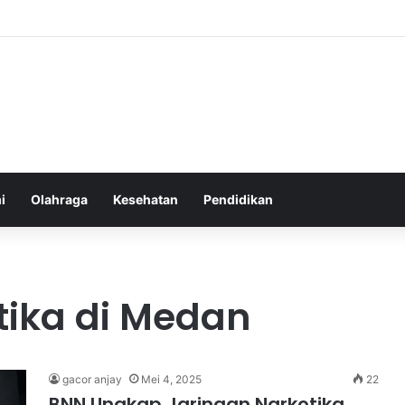
Atlet Muda Indonesia yang Diprediksi Bersinar
i
Olahraga
Kesehatan
Pendidikan
tika di Medan
gacor anjay
Mei 4, 2025
22
BNN Ungkap Jaringan Narkotika