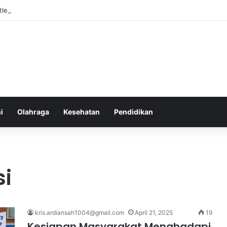
Atlet Muda Indonesia yang Diprediksi Bersinar
i
Olahraga
Kesehatan
Pendidikan
i
kris.ardiansah1004@gmail.com
April 21, 2025
19
Kesiapan Masyarakat Menghadapi