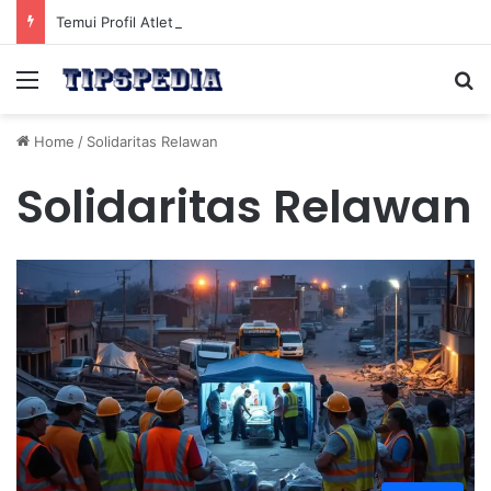
Temui Profil Atlet Muda Indonesia yang Diprediksi Bersinar
Menu
Se
Home
/
Solidaritas Relawan
Solidaritas Relawan