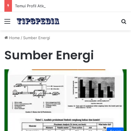
Temui Profil Atlet Muda Indonesia yang Diprediksi Bersinar
Menu
Se
Home
/
Sumber Energi
Sumber Energi