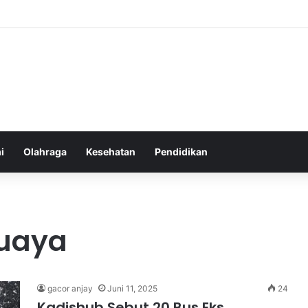
Atlet Muda Indonesia yang Diprediksi Bersinar
i
Olahraga
Kesehatan
Pendidikan
Buaya
gacor anjay
Juni 11, 2025
24
Kadishub Sebut 20 Bus Eks