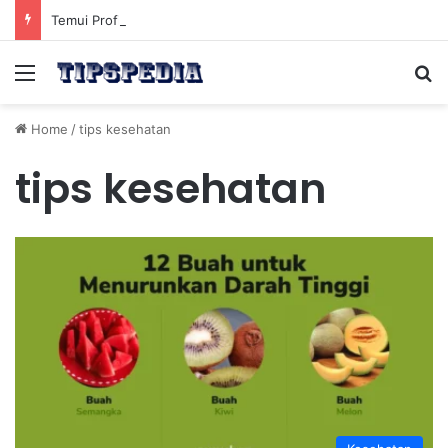
Temui Profil Atlet Muda Indonesia yang Diprediksi Bersinar
Menu
Se
Home
/
tips kesehatan
tips kesehatan