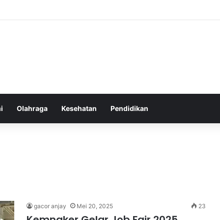
tlet Muda Indonesia yang Diprediksi Bersinar
i
Olahraga
Kesehatan
Pendidikan
gacor anjay
Mei 20, 2025
23
Kemnaker Gelar Job Fair 2025,