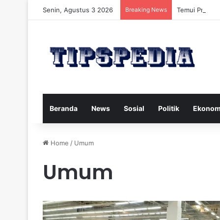
Senin, Agustus 3 2026
Breaking News
Temui Profil A
Beranda
News
Sosial
Politik
Ekonom
Home
/
Umum
Umum