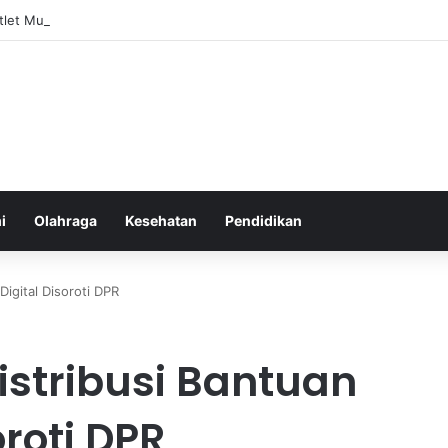
Atlet Muda Indonesia yang Diprediksi Bersinar
i
Olahraga
Kesehatan
Pendidikan
Digital Disoroti DPR
stribusi Bantuan
oroti DPR