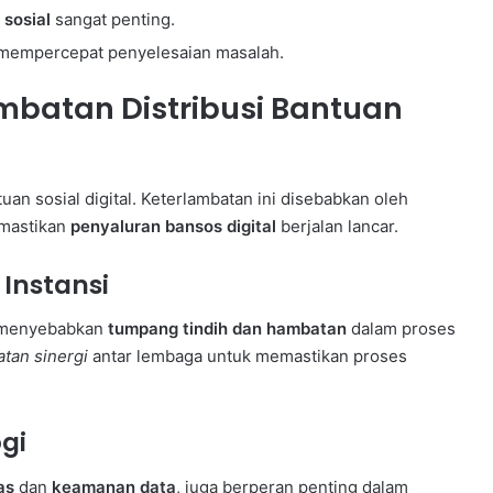
 sosial
sangat penting.
 mempercepat penyelesaian masalah.
batan Distribusi Bantuan
an sosial digital. Keterlambatan ini disebabkan oleh
emastikan
penyaluran bansos digital
berjalan lancar.
Instansi
at menyebabkan
tumpang tindih dan hambatan
dalam proses
tan sinergi
antar lembaga untuk memastikan proses
gi
as
dan
keamanan data
, juga berperan penting dalam