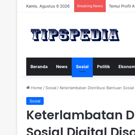
Kamis, Agustus 6 2026
Breaking News
Temui Profil 
Beranda
News
Sosial
Politik
Ekonom
Home
/
Sosial
/
Keterlambatan Distribusi Bantuan Sosial 
Sosial
Keterlambatan Di
Sosial Digital Dis